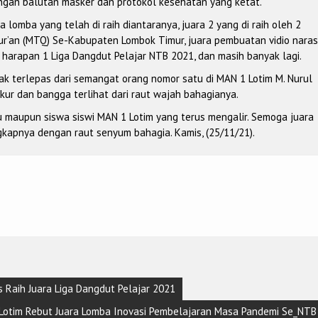
engan balutan masker dan protokol kesehatan yang ketat.
lomba yang telah di raih diantaranya, juara 2 yang di raih oleh 2
r’an (MTQ) Se-Kabupaten Lombok Timur, juara pembuatan vidio naras
a harapan 1 Liga Dangdut Pelajar NTB 2021, dan masih banyak lagi.
idak terlepas dari semangat orang nomor satu di MAN 1 Lotim M. Nurul
ur dan bangga terlihat dari raut wajah bahagianya.
u maupun siswa siswi MAN 1 Lotim yang terus mengalir. Semoga juara
gkapnya dengan raut senyum bahagia. Kamis, (25/11/21).
 Raih Juara Liga Dangdut Pelajar 2021
 Lotim Rebut Juara Lomba Inovasi Pembelajaran Masa Pandemi Se_NTB