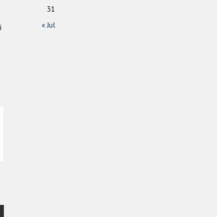
31
« Jul
i