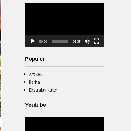
Video
Player
00:00
03:35
Populer
Artikel
Berita
Ekstrakurikuler
Youtube
Video
Player