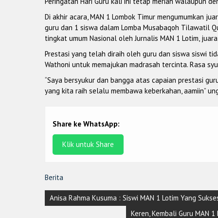
Peringatan Hari Guru kali ini tetap meriah walaupun d
Di akhir acara, MAN 1 Lombok Timur mengumumkan juara 
guru dan 1 siswa dalam Lomba Musabaqoh Tilawatil Qu
tingkat umum Nasional oleh Jurnalis MAN 1 Lotim, juar
Prestasi yang telah diraih oleh guru dan siswa siswi t
Wathoni untuk memajukan madrasah tercinta. Rasa syuk
“Saya bersyukur dan bangga atas capaian prestasi gur
yang kita raih selalu membawa keberkahan, aamiin” un
Share ke WhatsApp:
Klik untuk Share
Berita
Post
Anisa Rahma Kusuma : Siswi MAN 1 Lotim Yang Sukses
navigation
Keren, Kembali Guru MAN 1