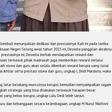
m kembali menunjukkan dedikasi dan prestasinya. Kali ini pada lomba
aksaan Negeri Selong awal tahun 2023 ini, Deswita panggilan akrabny
n prestasinya ini, Deswita berhak mendapatkan reward dari
binaan termasuk pihak madrasah juga memberikan reward melalui
raih siswa dan guru akan selalu diberikan reward berupa uang tunai
 ikhtiar serta prestasi siswa dan guru, ungkap L Dedi Mardono, waka
ng latar belakang munculnya korupsi, kemudian menyampaikan ragam
gkah strategis yang bisa dilakukan termasuk harapan besar
 yang bebas korupsi, ungkap Lalu Dedi lebih lanjut.
guru dan kebanggaan secara kelembagaan, ungkap M Nurul Wathoni