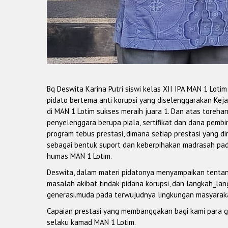
Bq Deswita Karina Putri siswi kelas XII IPA MAN 1 Loti
pidato bertema anti korupsi yang diselenggarakan Kej
di MAN 1 Lotim sukses meraih juara 1. Dan atas toreha
penyelenggara berupa piala, sertifikat dan dana pem
program tebus prestasi, dimana setiap prestasi yang di
sebagai bentuk suport dan keberpihakan madrasah pada
humas MAN 1 Lotim.
Deswita, dalam materi pidatonya menyampaikan tenta
masalah akibat tindak pidana korupsi, dan langkah_lan
generasi.muda pada terwujudnya lingkungan masyarakat
Capaian prestasi yang membanggakan bagi kami para 
selaku kamad MAN 1 Lotim.