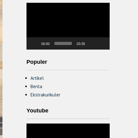
Video
Player
00:00
03:35
Populer
Artikel
Berita
Ekstrakurikuler
Youtube
Video
Player