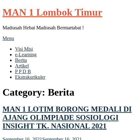
MAN 1 Lombok Timur
Madrasah Hebat Madrasah Bermartabat !
Menu
Visi Misi
e-Learning
Berita
Artikel
P P D B
Ekstrakurikuler
Category:
Berita
MAN 1 LOTIM BORONG MEDALI DI
AJANG OLIMPIADE SOSIOLOGI
INSIGHT TK. NASIONAL 2021
September 16, 2021
September 16, 2021