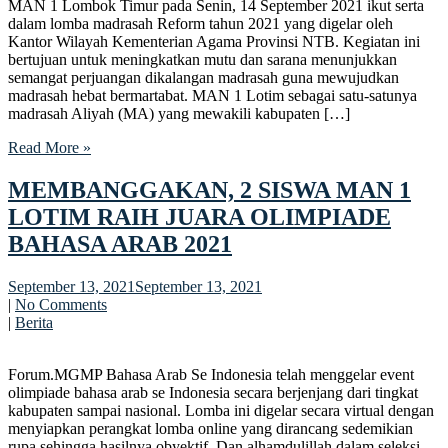
MAN 1 Lombok Timur pada Senin, 14 September 2021 ikut serta
dalam lomba madrasah Reform tahun 2021 yang digelar oleh
Kantor Wilayah Kementerian Agama Provinsi NTB. Kegiatan ini
bertujuan untuk meningkatkan mutu dan sarana menunjukkan
semangat perjuangan dikalangan madrasah guna mewujudkan
madrasah hebat bermartabat. MAN 1 Lotim sebagai satu-satunya
madrasah Aliyah (MA) yang mewakili kabupaten […]
Read More »
MEMBANGGAKAN, 2 SISWA MAN 1
LOTIM RAIH JUARA OLIMPIADE
BAHASA ARAB 2021
September 13, 2021
September 13, 2021
|
No Comments
|
Berita
Forum.MGMP Bahasa Arab Se Indonesia telah menggelar event
olimpiade bahasa arab se Indonesia secara berjenjang dari tingkat
kabupaten sampai nasional. Lomba ini digelar secara virtual dengan
menyiapkan perangkat lomba online yang dirancang sedemikian
rupa sehingga hasilnya obyektif. Dan alhamdulillah dalam seleksi