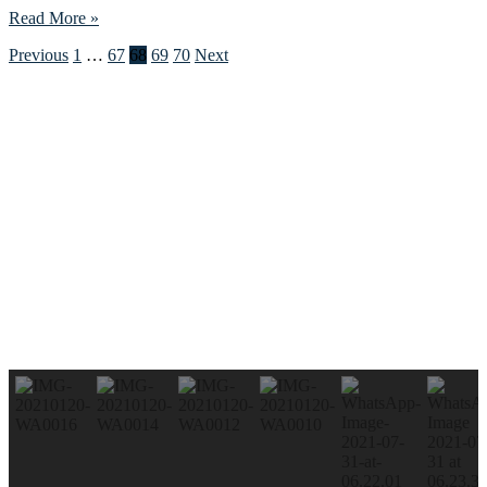
Read More »
Posts
Previous
1
…
67
68
69
70
Next
pagination