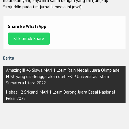
madrasah yang saya kira sama dengan yang lain, ungkap
Sirojuddin pada tim jurnalis media ini (nwt)
Share ke WhatsApp:
Klik untuk Share
Berita
Post
Amazing!!! 46 Siswa MAN 1 Lotim Raih Medali Juara Olimpiade
navigation
FUSC yang diselenggarakan oleh FKIP Universitas Islam
Sumatera Utara 2022
Hebat : 2 Srikandi MAN 1 Lotim Borong Juara Essai Nasional
Peksi 2022