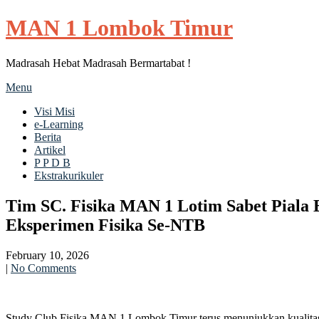
MAN 1 Lombok Timur
Madrasah Hebat Madrasah Bermartabat !
Menu
Visi Misi
e-Learning
Berita
Artikel
P P D B
Ekstrakurikuler
Tim SC. Fisika MAN 1 Lotim Sabet Piala 
Eksperimen Fisika Se-NTB
February 10, 2026
|
No Comments
Study Club Fisika MAN 1 Lombok Timur terus menunjukkan kualitas ny