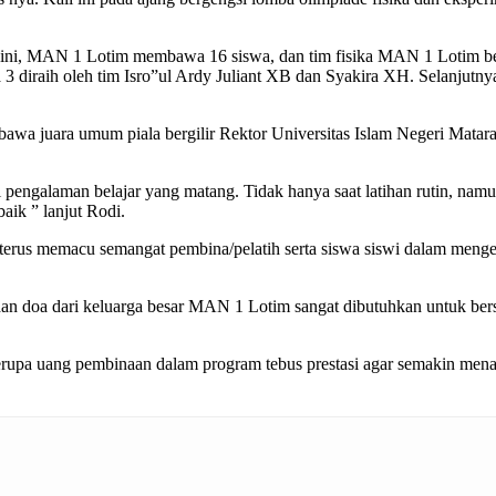
, MAN 1 Lotim membawa 16 siswa, dan tim fisika MAN 1 Lotim berhasi
 diraih oleh tim Isro”ul Ardy Juliant XB dan Syakira XH. Selanjutnya 
wa juara umum piala bergilir Rektor Universitas Islam Negeri Matara
i pengalaman belajar yang matang. Tidak hanya saat latihan rutin, na
aik ” lanjut Rodi.
terus memacu semangat pembina/pelatih serta siswa siswi dalam meng
t dan doa dari keluarga besar MAN 1 Lotim sangat dibutuhkan untuk ber
erupa uang pembinaan dalam program tebus prestasi agar semakin mena