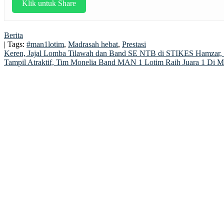
Klik untuk Share
Berita
| Tags:
#man1lotim
,
Madrasah hebat
,
Prestasi
Post
Keren, Jajal Lomba Tilawah dan Band SE NTB di STIKES Hamzar,
Tampil Atraktif, Tim Monelia Band MAN 1 Lotim Raih Juara 1 Di 
navigation