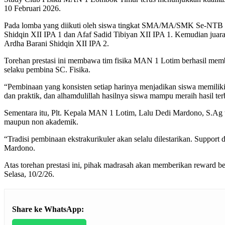
10 Februari 2026.
Pada lomba yang diikuti oleh siswa tingkat SMA/MA/SMK Se-NTB ini
Shidqin XII IPA 1 dan Afaf Sadid Tibiyan XII IPA 1. Kemudian juara 3
Ardha Barani Shidqin XII IPA 2.
Torehan prestasi ini membawa tim fisika MAN 1 Lotim berhasil memba
selaku pembina SC. Fisika.
“Pembinaan yang konsisten setiap harinya menjadikan siswa memilik
dan praktik, dan alhamdulillah hasilnya siswa mampu meraih hasil terb
Sementara itu, Plt. Kepala MAN 1 Lotim, Lalu Dedi Mardono, S.Ag 
maupun non akademik.
“Tradisi pembinaan ekstrakurikuler akan selalu dilestarikan. Suppor
Mardono.
Atas torehan prestasi ini, pihak madrasah akan memberikan reward b
Selasa, 10/2/26.
Share ke WhatsApp: