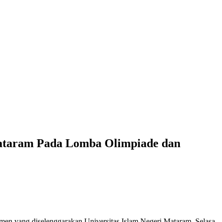
 Mataram Pada Lomba Olimpiade dan
men yang diselenggarakan Universitas Islam Negeri Mataram. Selasa,