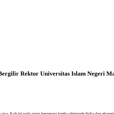
Bergilir Rektor Universitas Islam Negeri
a. Kali ini pada ajang bergengsi lomba olimpiade fisika dan eksperi