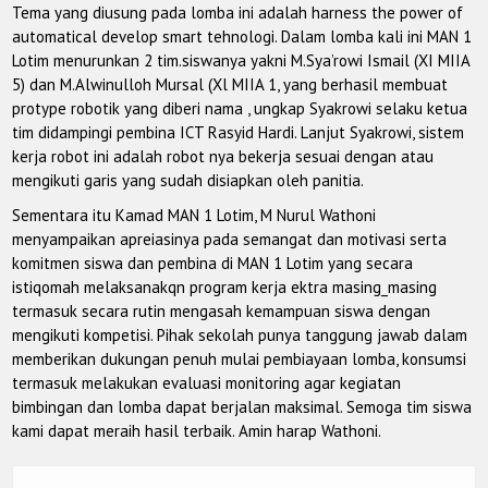
Tema yang diusung pada lomba ini adalah harness the power of
automatical develop smart tehnologi. Dalam lomba kali ini MAN 1
Lotim menurunkan 2 tim.siswanya yakni M.Sya’rowi Ismail (XI MIIA
5) dan M.Alwinulloh Mursal (Xl MIIA 1, yang berhasil membuat
protype robotik yang diberi nama , ungkap Syakrowi selaku ketua
tim didampingi pembina ICT Rasyid Hardi. Lanjut Syakrowi, sistem
kerja robot ini adalah robot nya bekerja sesuai dengan atau
mengikuti garis yang sudah disiapkan oleh panitia.
Sementara itu Kamad MAN 1 Lotim, M Nurul Wathoni
menyampaikan apreiasinya pada semangat dan motivasi serta
komitmen siswa dan pembina di MAN 1 Lotim yang secara
istiqomah melaksanakqn program kerja ektra masing_masing
termasuk secara rutin mengasah kemampuan siswa dengan
mengikuti kompetisi. Pihak sekolah punya tanggung jawab dalam
memberikan dukungan penuh mulai pembiayaan lomba, konsumsi
termasuk melakukan evaluasi monitoring agar kegiatan
bimbingan dan lomba dapat berjalan maksimal. Semoga tim siswa
kami dapat meraih hasil terbaik. Amin harap Wathoni.