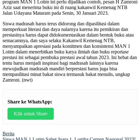
program MAN 1 Lotim ini perlu dijadikan contoh, pesan H Zamroni
Aziz saat menerima buku ini di ruang kakanwil Kemenag NTB
Jalan Udayana Mataram pada Senin, 30 Januari 2023.
Siswa madrasah harus terus didorong dan dipasilitasi dalam
memperkuat literasi dan daya nalarnya karena itu pemikiran dan
prestasinya harus dapat didokumentasikan dalam bentuk buku atau
semacamnya, dan saya selaku Kakanwil Kemenag NTB,
menyampaikan apresiasi pada komitmen dan konsistensi MAN 1
Lotim dalam menerbitkan buku karya ilmiah dan buku reportase
prestasi ini sebagai pembuka prestasi awal tahun 2023. Ini hebat dan
tentu harus menjadi inspirasi bagi madrasah lainnya karena
mewujudkan madrasah mandiri berprestasi harus juga bisa
mempasilitasi minat bakat siswa termasuk bakat menulis, ungkap
Zamroni. (nwt)
Share ke WhatsApp:
Klik untuk Share
Berita
Siswa MAN 1 Lotim Sabet Juara 1, Lomba Cerpen Nasional 2023!