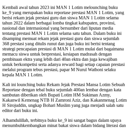
Kembali awal tahun 2023 ini MAN 1 Lotim melounching buku
ke_9 yang merupakan buku reportase prestasi MAN 1 Lotim, yang
berisi rekam jejak prestasi guru dan siswa MAN 1 Lotim selama
tahun 2022 dalam berbagai lomba tingkat kabupaten, provinsi,
nasional dan internasional yang bersumber dari liputan media
tentang prestasi MAN 1 Lotim selama satu tahun. Dalam buku ini
disamping memuat rekam jejak prestasi guru dan siswa sejumlah
368 prestasi yang ditulis runut dan juga buku ini berisi tentang
strategi pencapaian prestasi di MAN 1 Lotim mulai dari bagaimana
memacu siswa untuk berprestasi, kesiapan madrasah dengan
pembinaan ektra yang lebih dari 40an ektra dan juga kewajiban
untuk berkompetisi serta adanya reward bagi setiap capaian prestasi
melalui program tebus prestasi, papar M Nurul Wathoni selaku
kepala MAN 1 Lotim.
Kali ini lounching buku Rekam Jejak Prestasi Mansa Lotim Sebuah
Reportase dengan tebal buku sejumlah 400an lembar dengan kata
sambutan diberikan oleh Bupati Lotim HM Sukiman Azmy,
Kakanwil Kemenag NTB H Zamroni Aziz, dan Kakanmenag Lotim
H Sirojuddin, ungkap Bohari Muslim yang juga menjadi salah satu
editor dari buku ini.
Alhamdulillah, terbitnya buku ke_9 ini sangat bagus dalam upaya
menumbuhkembangkan minat bakat siswa dalam bidang literasi dan