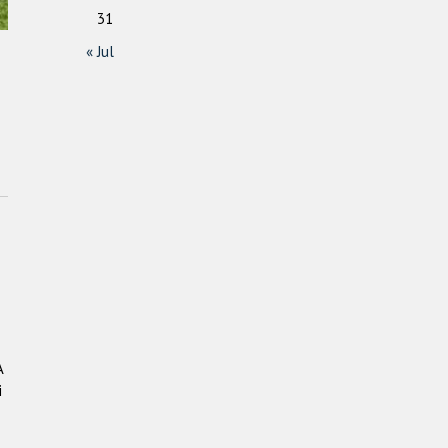
31
« Jul
A
i