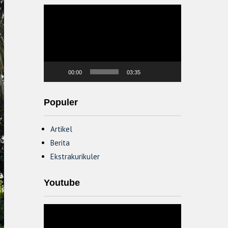
Video
Player
00:00
03:35
Populer
Artikel
Berita
Ekstrakurikuler
Youtube
Video
Player