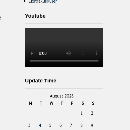
Ekstrakurikuler
b
Youtube
R
Update Time
August 2026
M
T
W
T
F
S
S
1
2
3
4
5
6
7
8
9