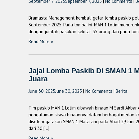
September 7, 2025
September 7, 2025
|
No Comments
|
B
Bramasta Management kembali gelar lomba paskib pel
September 2025. Pada lomba ini, MAN 1 Lotim menurunkan
dengan jumlah pasukan sekitar 35 orang dan pada lomba
Read More »
Jajal Lomba Paskib Di SMAN 1 M
Juara
June 30, 2025
June 30, 2025
|
No Comments
|
Berita
Tim paskib MAN 1 Lotim dibawah binaan M Sardi Akba
pengalaman siswa binaannya dalam berbagai medan kompe
diselenggarakan SMAN 1 Mataram pada Ahad 29 Juni 202
dari 30 […]
Read More »