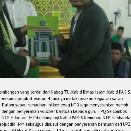
mbongan yang terdiri dari Kabag TU, Kabid Bimas Islam, Kabid PAKIS,
ersama pejabat eselon 4 lainnya melaksanakan kegiatan safari
. Dalam sapari ramadhan ini kemenag NTB juga menyerahkan hampir
uga dengan penyerahan voucher bantuan kepada guru TPQ Se Lombok
NTB H Jaelani, M.Pd didampingi Kabid PAKIS Kemenag NTB H Iskandar
irojuddin , MM sekaligus disusul dengan penyerahan bantuan dari UPZ
 masjid Nurul Yaqin sebesar 10 juta rupiah yang diserahkan Ketua