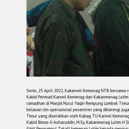
Senin, 25 April 2022, Kakanwil Kemenag NTB bersama ro
Kabid Penmad Kanwil Kemenag dan Kakanmenag Lotim b
ramadhan di Masjid Nurul Yaqin Rempung Lombok Timur
belasan izin operasional pesantren yang dibarengi j
Timur yang diserahkan oleh Kabag TU Kanwil Kemenag 
Kabid Bimas H Axharuddin, M.Sy, Kakanmenag Lotim H S
(Unit Pengumpul Zakat) kemenag Lotim kepada pengurus