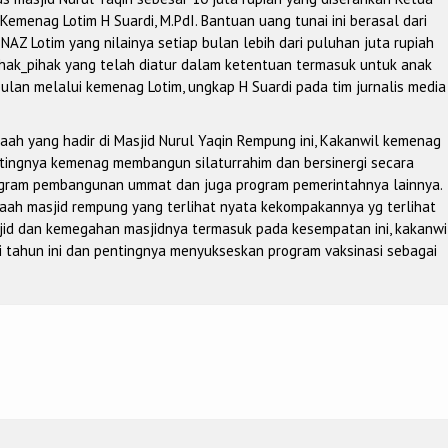
emenag Lotim H Suardi, M.PdI. Bantuan uang tunai ini berasal dari
Z Lotim yang nilainya setiap bulan lebih dari puluhan juta rupiah
ihak_pihak yang telah diatur dalam ketentuan termasuk untuk anak
ulan melalui kemenag Lotim, ungkap H Suardi pada tim jurnalis media
ah yang hadir di Masjid Nurul Yaqin Rempung ini, Kakanwil kemenag
tingnya kemenag membangun silaturrahim dan bersinergi secara
gram pembangunan ummat dan juga program pemerintahnya lainnya.
aah masjid rempung yang terlihat nyata kekompakannya yg terlihat
sjid dan kemegahan masjidnya termasuk pada kesempatan ini, kakanwi
 tahun ini dan pentingnya menyukseskan program vaksinasi sebagai