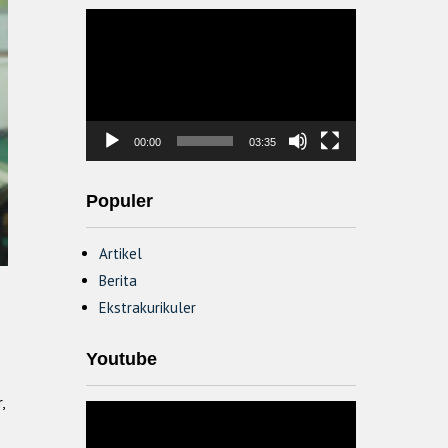
Video
Player
00:00
03:35
Populer
Artikel
Berita
Ekstrakurikuler
Youtube
,
Video
Player