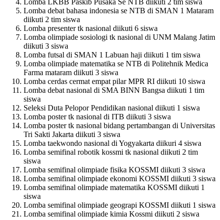
Lomba LKBB Paskib Pusaka Se NTB diikuti 2 tim siswa
Lomba debat bahasa indonesia se NTB di SMAN 1 Mataram
diikuti 2 tim siswa
Lomba presenter tk nasional diikuti 6 siswa
Lomba olimpiade sosiologi tk nasional di UNM Malang Jatim
diikuti 3 siswa
Lomba futsal di SMAN 1 Labuan haji diikuti 1 tim siswa
Lomba olimpiade matematika se NTB di Politehnik Medica
Farma mataram diikuti 3 siswa
Lomba cerdas cermat empat pilar MPR RI diikuti 10 siswa
Lomba debat nasional di SMA BINN Bangsa diikuti 1 tim
siswa
Seleksi Duta Pelopor Pendidikan nasional diikuti 1 siswa
Lomba poster tk nasional di ITB diikuti 3 siswa
Lomba poster tk nasional bidang pertambangan di Universitas
Tri Sakti Jakarta diikuti 3 siswa
Lomba taekwondo nasional di Yogyakarta diikuri 4 siswa
Lomba semifinal robotik kossmi tk nasional diikuti 2 tim
siswa
Lomba semifinal olimpiade fisika KOSSMI diikuti 3 siswa
Lomba semifinal olimpiade ekonomi KOSSMI diikuti 3 siswa
Lomba semifinal olimpiade matematika KOSSMI diikuti 1
siswa
Lomba semifinal olimpiade geograpi KOSSMI diikuti 1 siswa
Lomba semifinal olimpiade kimia Kossmi diikuti 2 siswa