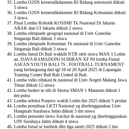
Lomba O2SN kemendikdasmen RI Bidang astronomi diikuti
5 siswa
Lomba O2SN kemendikdasmen RI Bidang Kebumian diikuti
3 siswa
Pinal Lomba Robotik KOSSMI Tk Nasional Di Jakarta
ABAK dan UI Jakarta diikuti 2 siswa
Lomba olimpiade geograpi nasional di Univ Ganesha
Singaraja Bali diikuti 3 siswa
Lomba olimpiade Kebumian Tk nasional di Univ Ganesha
Singaraja Bali diikuti 3 siswa
Lomba futsal Di Bali wakkili NTB oleh siswa MAN 1 Lotim
an. DAVA RAMADONI SUBIRAN XF Pd lomba Futsal
ASEAN YOUTH BALI 7S . FOOTBALL TURNAMENT
yang berlangsung dari tgl 18 sd 20 April 2025 di Lapangan
Training Center Ball Bali United di Bali.
Lomba vidio edukasi tk nasional di Univ Negeri Malang Jawa
Timur diikuti 12 siswa
Lomba basket se ntb di Sketsa SMAN 1 Mataram diikuti 1
tim putra
Lomba seleksi Porprov wakili Lotim thn 2025 diikuti 5 pesilat
Lomba penulisan LKTI Nasional yg diselenggarakan Univ
Hangtuah Surabaya Jatim diikuti 3 tim siswa
Lomba presenter news Anchor tk nasional yg diselenggarakan
UIN Surabaya Jatim diikuti 4 siswa
Lomba futsal se lombok dlm liga santri 2025 diikuti 2 tim