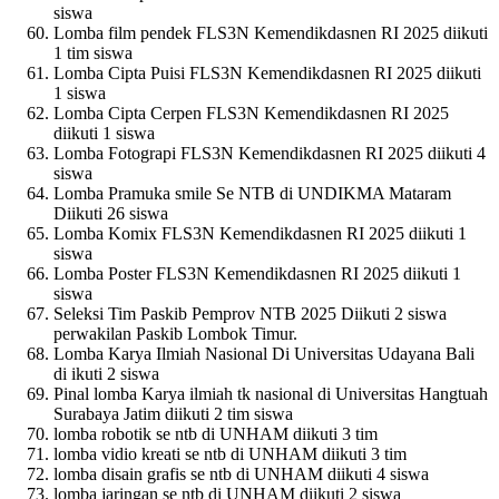
siswa
Lomba film pendek FLS3N Kemendikdasnen RI 2025 diikuti
1 tim siswa
Lomba Cipta Puisi FLS3N Kemendikdasnen RI 2025 diikuti
1 siswa
Lomba Cipta Cerpen FLS3N Kemendikdasnen RI 2025
diikuti 1 siswa
Lomba Fotograpi FLS3N Kemendikdasnen RI 2025 diikuti 4
siswa
Lomba Pramuka smile Se NTB di UNDIKMA Mataram
Diikuti 26 siswa
Lomba Komix FLS3N Kemendikdasnen RI 2025 diikuti 1
siswa
Lomba Poster FLS3N Kemendikdasnen RI 2025 diikuti 1
siswa
Seleksi Tim Paskib Pemprov NTB 2025 Diikuti 2 siswa
perwakilan Paskib Lombok Timur.
Lomba Karya Ilmiah Nasional Di Universitas Udayana Bali
di ikuti 2 siswa
Pinal lomba Karya ilmiah tk nasional di Universitas Hangtuah
Surabaya Jatim diikuti 2 tim siswa
lomba robotik se ntb di UNHAM diikuti 3 tim
lomba vidio kreati se ntb di UNHAM diikuti 3 tim
lomba disain grafis se ntb di UNHAM diikuti 4 siswa
lomba jaringan se ntb di UNHAM diikuti 2 siswa