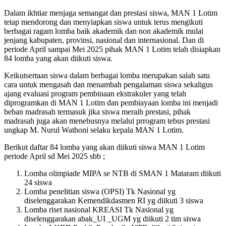
Dalam ikhtiar menjaga semangat dan prestasi siswa, MAN 1 Lotim
tetap mendorong dan menyiapkan siswa untuk terus mengikuti
berbagai ragam lomba baik akademik dan non akademik mulai
jenjang kabupaten, provinsi, nasional dan internasional. Dan di
periode April sampai Mei 2025 pihak MAN 1 Lotim telah disiapkan
84 lomba yang akan diikuti siswa.
Keikutsertaan siswa dalam berbagai lomba merupakan salah satu
cara untuk mengasah dan menambah pengalaman siswa sekaligus
ajang evaluasi program pembinaan ekstrakuler yang telah
diprogramkan di MAN 1 Lotim dan pembiayaan lomba ini menjadi
beban madrasah termasuk jika siswa meraih prestasi, pihak
madrasah juga akan menebusnya melalui prrogram tebus prestasi
ungkap M. Nurul Wathoni selaku kepala MAN 1 Lotim.
Berikut daftar 84 lomba yang akan diikuti siswa MAN 1 Lotim
periode April sd Mei 2025 sbb ;
Lomba olimpiade MIPA se NTB di SMAN 1 Mataram diikuti
24 siswa
Lomba penelitian siswa (OPSI) Tk Nasional yg
diselenggarakan Kemendikdasmen RI yg diikuti 3 siswa
Lomba riset nasional KREASI Tk Nasional yg
diselenggarakan abak_UI _UGM yg diikuti 2 tim siswa