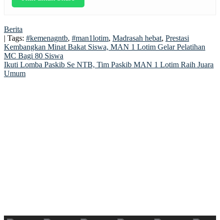
Berita
| Tags:
#kemenagntb
,
#man1lotim
,
Madrasah hebat
,
Prestasi
Post
Kembangkan Minat Bakat Siswa, MAN 1 Lotim Gelar Pelatihan
MC Bagi 80 Siswa
navigation
Ikuti Lomba Paskib Se NTB, Tim Paskib MAN 1 Lotim Raih Juara
Umum