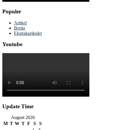
Populer
Artikel
Berita
Ekstrakurikuler
Youtube
Update Time
August 2026
M
T
W
T
F
S
S
1
2