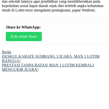
dan sekolah lainnya agar pendidikan yang menitikberatkan pada
kepedulian sosial dapat diasah sejak dini terlebih angka kebutuhan
darah di Lotim terus mengalami peningkatan, papar Wathoni.
Share ke WhatsApp:
Klik untuk Share
Berita
Post
EKSKUL KARATE SUMBANG 3 JUARA, MAN 1 LOTIM
BANGGA!
navigation
PRESTASI TANPA BATAS! MAN 1 LOTIM KEMBALI
MENGUKIR JUARA!