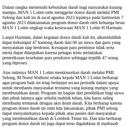
Dalam rangka memenuhi kebutuhan darah bagi masyarakat kurang
mampu, MAN 1 Lotim rutin menggelar donor darah melalui PMI
Selong dan kali ini di awal agustus 2023 tepatnya pada harinsenin 7
agustus 2023 dilaksanakan program donor darah oleh keluarga besar
MAN 1 Lotim ungkap waka kesiswaan MAN 1 Lotim H Harmain.
Lanjut Harmain, dalan kegiatan donor darah kali ini, alhamdulillah
dapat terkumpul 47 kantong darah dari 60 an siswa dan guru yang
menyatakan siap berdonor. Kesiapan para pendonor tidak serta
merta dapat dilanjutkan karena petugas tentu melakukan
pemeriksaan kesehatan para pendonor sehingga terpilih 47 orang
yang diproses.
Atas rutinnya MAN 1 Lotim mendonorkan darah melalui PMI
Selong, M Nurul Wathoni selaku kepala MAN 1 Lotim berharap
agar program baik ini tetap berlanjut secara periodik dalam upaya
untuk membantu masyarakat terutama yang kurang mampu yang
membutuhkan darah. Program ini bagian dari pendidikan bagi siswa
dan pihak lainnya agar sebafai mahluk tuhan, kita harus saling
membantu termasuk dengan aksi donir darah. Kita berharap karena
program donor darah ini rutin kita laksanakan, pihak PMI selong
dapat menyalurkanya kepada pihak atau pasien dari masyarakat
yang membutuhkan darah di Lombok Timur ini. Dan kita berharap
program donor darah ini juga dapat terus digalakkan di madrasah