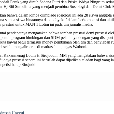
 medali Perak yang diraih Sadena Putri dan Priska Widya Ningrum sed
apar Hj Siti Surodiana yang menjadi pembina Sosiologi dan Debat Clu
an bahwa dalam lomba olimpiade sosiologi ini ada 28 siswa anggota st
 semua siswa binaannya dapat obyektif dalam berkompetisi dan aktif da
prestasi untuk MAN 1 Lotim ini pada tim jurnalis media.
tai pendapatnya mengatakan bahwa torehan prestasi demi prestasi ol
g penuh program bimbingan dan SDM pelatihnya dengan yang disuport
a ini kita kawal betul termasuk monev pembinaan oleh tim dan penyiapa
i selalu mengalir terus di madrasah ini, tegas Wathoni.
ng dari Kakanmenag Lotim H Sirojuddin, MM yang mengatakan bahwa s
aya prestasi seperti ini haruslah dapat dijadikan teladan bagi yang lai
mpetisi harap Sirojuddin.
drasah Unggul