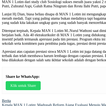
MAN 1 Lotim dari study club Sosiologi sukses meraih juara yakni 2
Putri, Zuhratul Aspi, Galuh Ratna Ningrum dan Restu Ilahi Putri, p
Lanjut Hj Dian, biasa beliau disapa di MAN 1 Lotim ini mengungkapk
meraih medali. Tapi yang paling utama bukan medalinya tapi bagaimana
yang sudah kita lakukan ungkap guru yang sudah banyak menorehkan 
Ditempat terpisah, Kepala MAN 1 Lotim M..Nurul Wathoni saat dimin
berjalan baik. Ada 40 ektrakurikuler di MAN 1 Lotim yang didukun
insentif pelatih termasuk apresiasi pada tim prestasi. Program ektr
sekolah serta komitmen para pembina pada tugas, prestasi demi prestas
Apresiasi atas capaian prestasi siswa MAN 1 Lotim ini juga data
terbaik dan telah membawa harum lembaga dengan capaian prestasi. Bud
bisa dilakukan dengan salah satu ikhtiar sekolah adalah dengan berko
Share ke WhatsApp:
Klik untuk Share
Berita
Post
Kepala MAN 1 Lotim: Madrasah Reform Ajang Evaluasi Menuju Ma