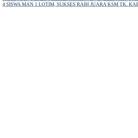
4 SISWA MAN 1 LOTIM, SUKSES RAIH JUARA KSM TK. K
navigation