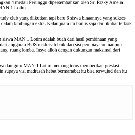
angkan 4 medali Perunggu dipersembahkan oleh Sri Rizky Amelia
b MAN 1 Lotim.
udy club yang diikutkan tapi baru 6 siswa binaannya yang sukses
lam bimbingan ektra. Kalau juara itu bonus saja dari ikhtiar terbsik
eh siswa MAN 1 Lotim adalah buah dari hasil pembinaan yang
 dari anggaran BOS madrasah baik dari sisi pembiayaan maupun
n ruang_ruang lomba. Insya alloh dengan dukungan maksimal dari
iswa dan guru MAN 1 Lotim memang terus memberikan prestasi
n supaya visi madrasah hebat bermartabat itu bisa terwujud dan itu