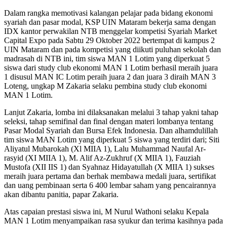
Dalam rangka memotivasi kalangan pelajar pada bidang ekonomi
syariah dan pasar modal, KSP UIN Mataram bekerja sama dengan
IDX kantor perwakilan NTB menggelar kompetisi Syariah Market
Capital Expo pada Sabtu 29 Oktober 2022 bertempat di kampus 2
UIN Mataram dan pada kompetisi yang diikuti puluhan sekolah dan
madrasah di NTB ini, tim siswa MAN 1 Lotim yang diperkuat 5
siswa dari study club ekonomi MAN 1 Lotim berhasil meraih juara
1 disusul MAN IC Lotim peraih juara 2 dan juara 3 diraih MAN 3
Loteng, ungkap M Zakaria selaku pembina study club ekonomi
MAN 1 Lotim.
Lanjut Zakaria, lomba ini dilaksanakan melalui 3 tahap yakni tahap
seleksi, tahap semifinal dan final dengan materi lombanya tentang
Pasar Modal Syariah dan Bursa Efek Indonesia. Dan alhamdulillah
tim siswa MAN Lotim yang diperkuat 5 siswa yang terdiri dari; Siti
Aliyatul Mubarokah (Xl MIIA 1), Lalu Muhammad Naufal Ar-
rasyid (XI MIIA 1), M. Alif Az-Zukhruf (X MIIA 1), Fauziah
Mustofa (XII IIS 1) dan Syahnaz Hidayatullah (X MIIA 1) sukses
meraih juara pertama dan berhak membawa medali juara, sertifikat
dan uang pembinaan serta 6 400 lembar saham yang pencairannya
akan dibantu panitia, papar Zakaria.
Atas capaian prestasi siswa ini, M Nurul Wathoni selaku Kepala
MAN 1 Lotim menyampaikan rasa syukur dan terima kasihnya pada