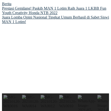
Berita
Post
Prestasi Gemilang! Paskib MAN 1 Lotim Raih Juara 1 LKBB Fun
Youth Creativity Honda NTB 2022
navigation
Juara Lomba Opini Nasional Tingkat Umum Berhasil di Sabet Siswi
MAN 1 Lotim!