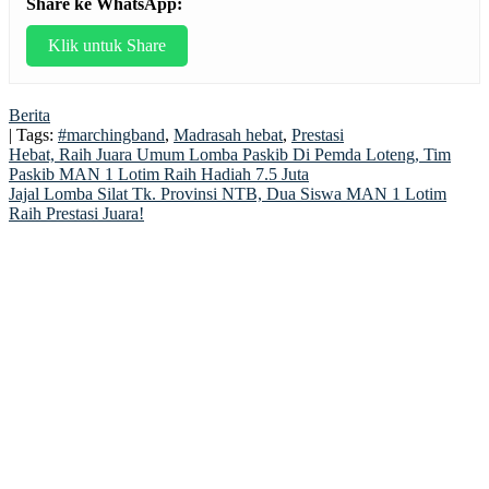
Share ke WhatsApp:
Klik untuk Share
Berita
| Tags:
#marchingband
,
Madrasah hebat
,
Prestasi
Post
Hebat, Raih Juara Umum Lomba Paskib Di Pemda Loteng, Tim
Paskib MAN 1 Lotim Raih Hadiah 7.5 Juta
navigation
Jajal Lomba Silat Tk. Provinsi NTB, Dua Siswa MAN 1 Lotim
Raih Prestasi Juara!