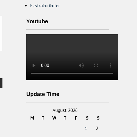
Ekstrakurikuler
Youtube
Update Time
August 2026
M
T
W
T
F
S
S
1
2