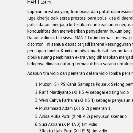
MAN 1 Lotim.
Capaian prestasi yang luar biasa dan patut diapresiasi
juga kinerja baik serta prestasi para polisi kita di 
polisi dalam menjaga ketertiban dan keamanan negara 
kondusifitas dan memvberikan penyadaran hukum bagi
Dalam vidio ini tim siswa MAN 1 Lotim berhasil menyaji
ditonton. Ini semua dapat terjadi karena kesungguhan
persiapan lomba. Kami dari pihak madrasah senantiasa
dibuka ruang pembinaan ektra yang diharapkan menja
hidupnya dimasa datang termasuk bisa sarana untuk me
Adapun tim vidio dan pemeran dalam vidio lomba peraih 
Muzoni, SH PS Kanit Samapta Polselk Selong pe
Rafif Mardiyanto (XI IIS 4) sebagai editing vidio
Weni Cahya Farhaini (XI IIS 1) sebagai penyusun 
Muhammad Adam (X IIS 2) pemeran 1
Anisa Aulia Putri (X MIIA 2) penyusun skenario
Suci Asriani (X MIIA 2) tim vidio
7.Restu Ilahi Putri (XI IIS 5) tim vidio