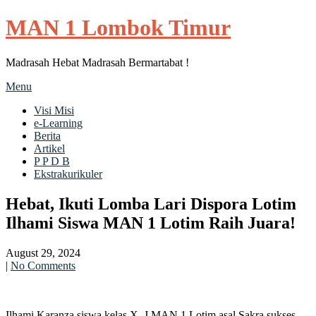
MAN 1 Lombok Timur
Madrasah Hebat Madrasah Bermartabat !
Menu
Visi Misi
e-Learning
Berita
Artikel
P P D B
Ekstrakurikuler
Hebat, Ikuti Lomba Lari Dispora Lotim
Ilhami Siswa MAN 1 Lotim Raih Juara!
August 29, 2024
|
No Comments
Ilhami Karanza siswa kelas X_J MAN 1 Lotim asal Sakra sukses