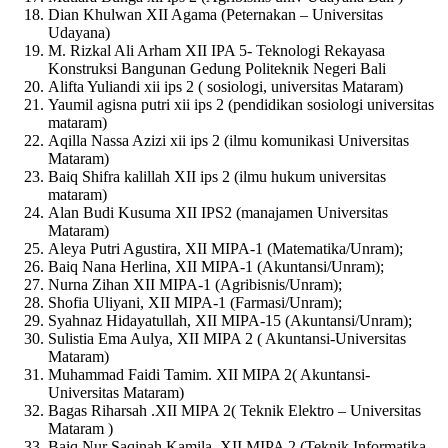
Dian Khulwan XII Agama (Peternakan – Universitas
Udayana)
M. Rizkal Ali Arham XII IPA 5- Teknologi Rekayasa
Konstruksi Bangunan Gedung Politeknik Negeri Bali
Alifta Yuliandi xii ips 2 ( sosiologi, universitas Mataram)
Yaumil agisna putri xii ips 2 (pendidikan sosiologi universitas
mataram)
Aqilla Nassa Azizi xii ips 2 (ilmu komunikasi Universitas
Mataram)
Baiq Shifra kalillah XII ips 2 (ilmu hukum universitas
mataram)
Alan Budi Kusuma XII IPS2 (manajamen Universitas
Mataram)
Aleya Putri Agustira, XII MIPA-1 (Matematika/Unram);
Baiq Nana Herlina, XII MIPA-1 (Akuntansi/Unram);
Nurna Zihan XII MIPA-1 (Agribisnis/Unram);
Shofia Uliyani, XII MIPA-1 (Farmasi/Unram);
Syahnaz Hidayatullah, XII MIPA-15 (Akuntansi/Unram);
Sulistia Ema Aulya, XII MIPA 2 ( Akuntansi-Universitas
Mataram)
Muhammad Faidi Tamim. XII MIPA 2( Akuntansi-
Universitas Mataram)
Bagas Riharsah .XII MIPA 2( Teknik Elektro – Universitas
Mataram )
Baiq Nur Saqinah Kamila. XII MIPA 2 (Teknik Informatika –