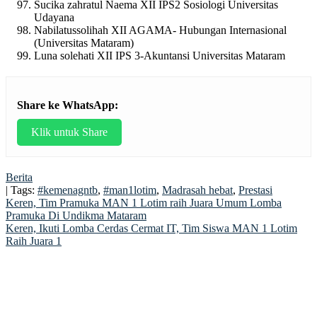
Sucika zahratul Naema XII IPS2 Sosiologi Universitas
Udayana
Nabilatussolihah XII AGAMA- Hubungan Internasional
(Universitas Mataram)
Luna solehati XII IPS 3-Akuntansi Universitas Mataram
Share ke WhatsApp:
Klik untuk Share
Berita
| Tags:
#kemenagntb
,
#man1lotim
,
Madrasah hebat
,
Prestasi
Post
Keren, Tim Pramuka MAN 1 Lotim raih Juara Umum Lomba
Pramuka Di Undikma Mataram
navigation
Keren, Ikuti Lomba Cerdas Cermat IT, Tim Siswa MAN 1 Lotim
Raih Juara 1