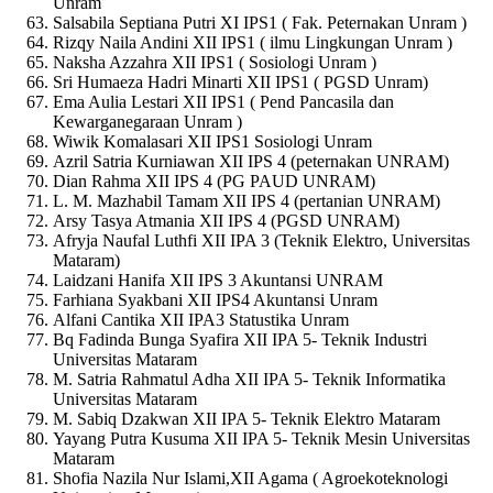
Unram
Salsabila Septiana Putri XI IPS1 ( Fak. Peternakan Unram )
Rizqy Naila Andini XII IPS1 ( ilmu Lingkungan Unram )
Naksha Azzahra XII IPS1 ( Sosiologi Unram )
Sri Humaeza Hadri Minarti XII IPS1 ( PGSD Unram)
Ema Aulia Lestari XII IPS1 ( Pend Pancasila dan
Kewarganegaraan Unram )
Wiwik Komalasari XII IPS1 Sosiologi Unram
Azril Satria Kurniawan XII IPS 4 (peternakan UNRAM)
Dian Rahma XII IPS 4 (PG PAUD UNRAM)
L. M. Mazhabil Tamam XII IPS 4 (pertanian UNRAM)
Arsy Tasya Atmania XII IPS 4 (PGSD UNRAM)
Afryja Naufal Luthfi XII IPA 3 (Teknik Elektro, Universitas
Mataram)
Laidzani Hanifa XII IPS 3 Akuntansi UNRAM
Farhiana Syakbani XII IPS4 Akuntansi Unram
Alfani Cantika XII IPA3 Statustika Unram
Bq Fadinda Bunga Syafira XII IPA 5- Teknik Industri
Universitas Mataram
M. Satria Rahmatul Adha XII IPA 5- Teknik Informatika
Universitas Mataram
M. Sabiq Dzakwan XII IPA 5- Teknik Elektro Mataram
Yayang Putra Kusuma XII IPA 5- Teknik Mesin Universitas
Mataram
Shofia Nazila Nur Islami,XII Agama ( Agroekoteknologi