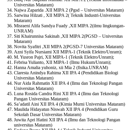
Universitas Mataram)
Najwa Zaparida .XII MIPA 2 (Pgsd – Universitas Mataram)
Sarwina Hilzati , XII MIPA 2( Teknik Industri-Universitas
Mataram)
Misraeni Alifa Sandya Fuady ,XII MIPA 2(ilmu lingkungan-
UNRAM)
Siti Khairunnisa Sakinah ,XII MIPA 2(PGSD – Universitas
Mataram)
Novita Syafitri ,XII MIPA 2(PGSD-7 Universitas Mataram)
Azni Syifa Nursiami XII MIPA-1 (Teknik Elektro/Unram);
M. Yusron Pajri, XII MIPA-1 (Teknik Elektro/Unram);
Febrisa Yulianto, XII MIPA-1 (Ilmu Hukum/Unram);
Hanna Amalia yuhoniz, xii Mia 2 (fisika.UNRAM)
Claresta Anindya Rahima XII IPA 4 (Pendidikan Biologi
Universitas Mataram)
Nur Aida Rahmatin XII IPA 4 (Ilmu dan Teknologi Pangan
Universitas Mataram)
Luna Rosida Candra Rini XII IPA 4 (Ilmu dan Teknologi
Pangan Universitas Mataram)
Sa’adatil Aini XII IPA 4 (Kimia Murni Universitas Mataram)
Maulida Hidayatun Niswah XII IPA 4 (Pendidikan Guru
Sekolah Dasar Universitas Mataram)
Juwita Apri Hatini XII IPA 4 (Ilmu dan Teknologi Pangan
universitas Mataram)