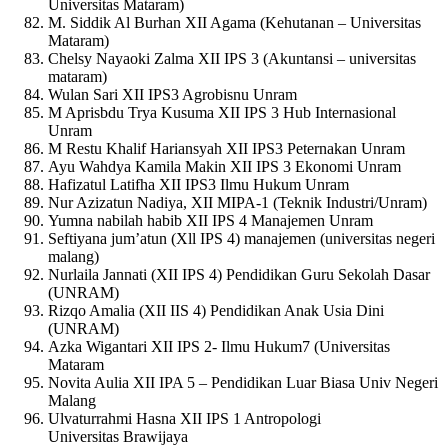
Universitas Mataram)
M. Siddik Al Burhan XII Agama (Kehutanan – Universitas
Mataram)
Chelsy Nayaoki Zalma XII IPS 3 (Akuntansi – universitas
mataram)
Wulan Sari XII IPS3 Agrobisnu Unram
M Aprisbdu Trya Kusuma XII IPS 3 Hub Internasional
Unram
M Restu Khalif Hariansyah XII IPS3 Peternakan Unram
Ayu Wahdya Kamila Makin XII IPS 3 Ekonomi Unram
Hafizatul Latifha XII IPS3 Ilmu Hukum Unram
Nur Azizatun Nadiya, XII MIPA-1 (Teknik Industri/Unram)
Yumna nabilah habib XII IPS 4 Manajemen Unram
Seftiyana jum’atun (Xll IPS 4) manajemen (universitas negeri
malang)
Nurlaila Jannati (XII IPS 4) Pendidikan Guru Sekolah Dasar
(UNRAM)
Rizqo Amalia (XII IIS 4) Pendidikan Anak Usia Dini
(UNRAM)
Azka Wigantari XII IPS 2- Ilmu Hukum7 (Universitas
Mataram
Novita Aulia XII IPA 5 – Pendidikan Luar Biasa Univ Negeri
Malang
Ulvaturrahmi Hasna XII IPS 1 Antropologi
Universitas Brawijaya