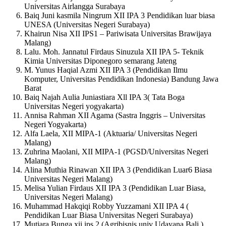
Universitas Airlangga Surabaya
Baiq Juni kasmila Ningrum XII IPA 3 Pendidikan luar biasa
UNESA (Universitas Negeri Surabaya)
Khairun Nisa XII IPS1 – Pariwisata Universitas Brawijaya
Malang)
Lalu. Moh. Jannatul Firdaus Sinuzula XII IPA 5- Teknik
Kimia Universitas Diponegoro semarang Jateng
M. Yunus Haqial Azmi XII IPA 3 (Pendidikan Ilmu
Komputer, Universitas Pendidikan Indonesia) Bandung Jawa
Barat
Baiq Najah Aulia Juniastiara Xll IPA 3( Tata Boga
Universitas Negeri yogyakarta)
Annisa Rahman XII Agama (Sastra Inggris – Universitas
Negeri Yogyakarta)
Alfa Laela, XII MIPA-1 (Aktuaria/ Universitas Negeri
Malang)
Zuhrina Maolani, XII MIPA-1 (PGSD/Universitas Negeri
Malang)
Alina Muthia Rinawan XII IPA 3 (Pendidikan Luar6 Biasa
Universitas Negeri Malang)
Melisa Yulian Firdaus XII IPA 3 (Pendidikan Luar Biasa,
Universitas Negeri Malang)
Muhammad Hakqiqi Robby Yuzzamani XII IPA 4 (
Pendidikan Luar Biasa Universitas Negeri Surabaya)
Mutiara Bunga xii ips 2 (Agribisnis univ Udayana Bali )