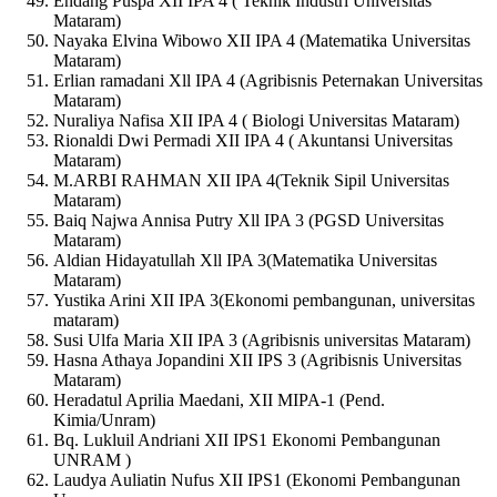
Endang Puspa XII IPA 4 ( Teknik Industri Universitas
Mataram)
Nayaka Elvina Wibowo XII IPA 4 (Matematika Universitas
Mataram)
Erlian ramadani Xll IPA 4 (Agribisnis Peternakan Universitas
Mataram)
Nuraliya Nafisa XII IPA 4 ( Biologi Universitas Mataram)
Rionaldi Dwi Permadi XII IPA 4 ( Akuntansi Universitas
Mataram)
M.ARBI RAHMAN XII IPA 4(Teknik Sipil Universitas
Mataram)
Baiq Najwa Annisa Putry Xll IPA 3 (PGSD Universitas
Mataram)
Aldian Hidayatullah Xll IPA 3(Matematika Universitas
Mataram)
Yustika Arini XII IPA 3(Ekonomi pembangunan, universitas
mataram)
Susi Ulfa Maria XII IPA 3 (Agribisnis universitas Mataram)
Hasna Athaya Jopandini XII IPS 3 (Agribisnis Universitas
Mataram)
Heradatul Aprilia Maedani, XII MIPA-1 (Pend.
Kimia/Unram)
Bq. Lukluil Andriani XII IPS1 Ekonomi Pembangunan
UNRAM )
Laudya Auliatin Nufus XII IPS1 (Ekonomi Pembangunan