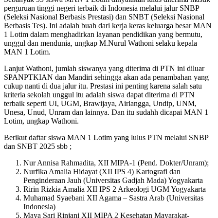
perguruan tinggi negeri terbaik di Indonesia melalui jalur SNBP
(Seleksi Nasional Berbasis Prestasi) dan SNBT (Seleksi Nasional
Berbasis Tes). Ini adalah buah dari kerja keras keluarga besar MAN
1 Lotim dalam menghadirkan layanan pendidikan yang bermutu,
unggul dan mendunia, ungkap M.Nurul Wathoni selaku kepala
MAN 1 Lotim.
Lanjut Wathoni, jumlah siswanya yang diterima di PTN ini diluar
SPANPTKIAN dan Mandiri sehingga akan ada penambahan yang
cukup nanti di dua jalur itu. Prestasi ini penting karena salah satu
kriteria sekolah unggul itu adalah siswa dapat diterima di PTN
terbaik seperti UI, UGM, Brawijaya, Airlangga, Undip, UNM,
Unesa, Unud, Unram dan lainnya. Dan itu sudahh dicapai MAN 1
Lotim, ungkap Wathoni.
Berikut daftar siswa MAN 1 Lotim yang lulus PTN melalui SNBP
dan SNBT 2025 sbb ;
Nur Annisa Rahmadita, XII MIPA-1 (Pend. Dokter/Unram);
Nurfika Amalia Hidayat (XII IPS 4) Kartografi dan
Penginderaan Jauh (Universitas Gadjah Mada) Yogyakarta
Ririn Rizkia Amalia XII IPS 2 Arkeologi UGM Yogyakarta
Muhamad Syaebani XII Agama – Sastra Arab (Universitas
Indonesia)
Maya Sari Rinjani XII MIPA 2 Kesehatan Mayarakat-