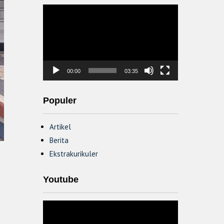
Video
Player
00:00
03:35
Populer
Artikel
Berita
Ekstrakurikuler
Youtube
Video
Player