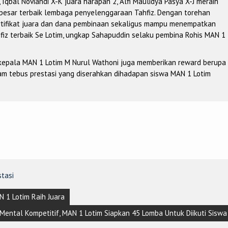
, Iqbal Noviandi X-K juara harapan 2, Alfi Maulidya Pasya X-J meraih
 besar terbaik lembaga penyelenggaraan Tahfiz. Dengan torehan
ertifikat juara dan dana pembinaan sekaligus mampu menempatkan
fiz terbaik Se Lotim, ungkap Sahapuddin selaku pembina Rohis MAN 1
kepala MAN 1 Lotim M Nurul Wathoni juga memberikan reward berupa
am tebus prestasi yang diserahkan dihadapan siswa MAN 1 Lotim
stasi
N 1 Lotim Raih Juara
ntal Kompetitif, MAN 1 Lotim Siapkan 45 Lomba Untuk Diikuti Siswa