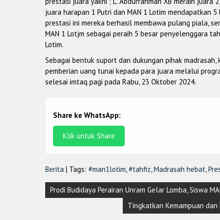
prestasi juara yakni ; L. Abdurrahman XB meraih juara 2
juara harapan 1 Putri dan MAN 1 Lotim mendapatkan 5
prestasi ini mereka berhasil membawa pulang piala, s
MAN 1 Lotjm sebagai peraih 5 besar penyelenggara tah
Lotim.
Sebagai bentuk suport dan dukungan pihak madrasah, 
pemberian uang tunai kepada para juara melalui progr
selesai imtaq pagi pada Rabu, 23 Oktober 2024.
Share ke WhatsApp:
Klik untuk Share
Berita
| Tags:
#man1lotim
,
#tahfiz
,
Madrasah hebat
,
Pre
Post
Prodi Budidaya Perairan Unram Gelar Lomba, Siswa MA
navigation
Tingkatkan Kemampuan dan Me