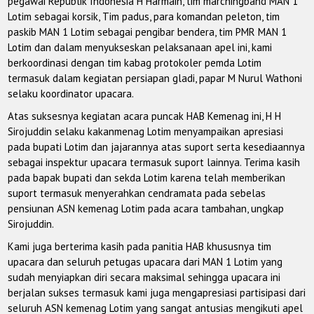
pegawai Republik Indonesia H Harmain, tim marchingband MAN 1
Lotim sebagai korsik, Tim padus, para komandan peleton, tim
paskib MAN 1 Lotim sebagai pengibar bendera, tim PMR MAN 1
Lotim dan dalam menyukseskan pelaksanaan apel ini, kami
berkoordinasi dengan tim kabag protokoler pemda Lotim
termasuk dalam kegiatan persiapan gladi, papar M Nurul Wathoni
selaku koordinator upacara.
Atas suksesnya kegiatan acara puncak HAB Kemenag ini, H H
Sirojuddin selaku kakanmenag Lotim menyampaikan apresiasi
pada bupati Lotim dan jajarannya atas suport serta kesediaannya
sebagai inspektur upacara termasuk suport lainnya. Terima kasih
pada bapak bupati dan sekda Lotim karena telah memberikan
suport termasuk menyerahkan cendramata pada sebelas
pensiunan ASN kemenag Lotim pada acara tambahan, ungkap
Sirojuddin.
Kami juga berterima kasih pada panitia HAB khususnya tim
upacara dan seluruh petugas upacara dari MAN 1 Lotim yang
sudah menyiapkan diri secara maksimal sehingga upacara ini
berjalan sukses termasuk kami juga mengapresiasi partisipasi dari
seluruh ASN kemenag Lotim yang sangat antusias mengikuti apel