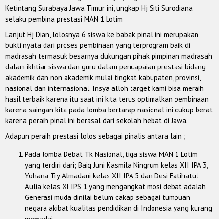
Ketintang Surabaya Jawa Timur ini, ungkap Hj Siti Surodiana
selaku pembina prestasi MAN 1 Lotim
Lanjut Hj Dian, lolosnya 6 siswa ke babak pinal ini merupakan
bukti nyata dari proses pembinaan yang terprogram baik di
madrasah termasuk besarnya dukungan pihak pimpinan madrasah
dalam ikhtiar siswa dan guru dalam pencapaian prestasi bidang
akademik dan non akademik mulai tingkat kabupaten, provinsi,
nasional dan internasional. Insya alloh target kami bisa meraih
hasil terbaik karena itu saat ini kita terus optimalkan pembinaan
karena saingan kita pada lomba bertarap nasional ini cukup berat
karena peraih pinal ini berasal dari sekolah hebat di Jawa.
Adapun peraih prestasi lolos sebagai pinalis antara lain ;
Pada lomba Debat Tk Nasional, tiga siswa MAN 1 Lotim
yang terdiri dari; Baiq Juni Kasmila Ningrum kelas XII IPA 3,
Yohana Try Almadani kelas XII IPA 5 dan Desi Fatihatul
Aulia kelas XI IPS 1 yang mengangkat mosi debat adalah
Generasi muda dinilai belum cakap sebagai tumpuan
negara akibat kualitas pendidikan di Indonesia yang kurang
memadai