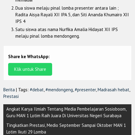
Dua siswa melaju pinal lomba presenter antara lain ;
Radita Aisya Rayali XII IPA 5, dan Siti Ananda Khumairo XII
IPS 4
Satu siswa atas nama Nurfika Amalia Hidayat XII IPS
melaju pinal lomba mendongeng.
Share ke WhatsApp:
Klik untuk Share
Berita
| Tags:
#debat
,
#mendongeng
,
#presenter
,
Madrasah hebat
,
Prestasi
Post
Angkat Karya Ilmiah Tentang Media Pembelajaran Sosioboom,
navigation
Guru MAN 1 Lotim Raih Juara Di Universitas Negeri Surabaya
Tingkatkan Prestasi, Medio September Sampai Oktober MAN 1
Lotim Ikuti 29 Lomba