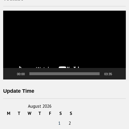
Video
Player
00:00
03:35
Update Time
August 2026
M
T
W
T
F
S
S
1
2