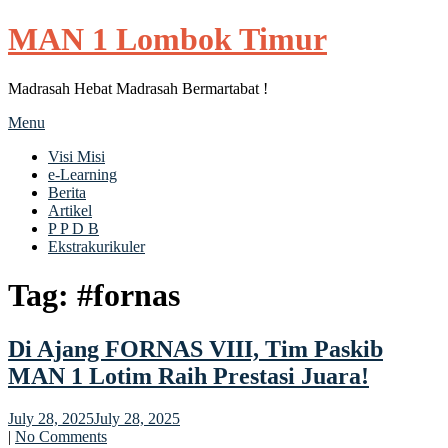
MAN 1 Lombok Timur
Madrasah Hebat Madrasah Bermartabat !
Menu
Visi Misi
e-Learning
Berita
Artikel
P P D B
Ekstrakurikuler
Tag:
#fornas
Di Ajang FORNAS VIII, Tim Paskib
MAN 1 Lotim Raih Prestasi Juara!
July 28, 2025
July 28, 2025
|
No Comments