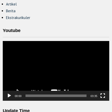
Artikel
Berita
Ekstrakurikuler
Youtube
Video
Player
00:00
03:35
Update Time