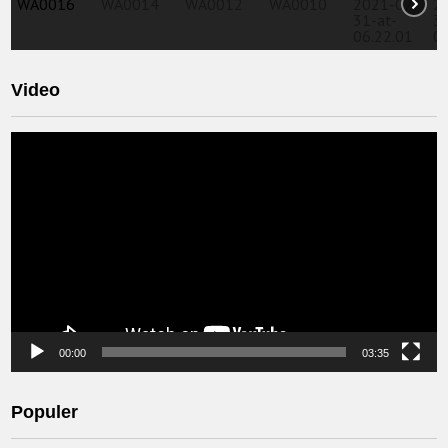
Video
Video
Player
00:00
03:35
Populer