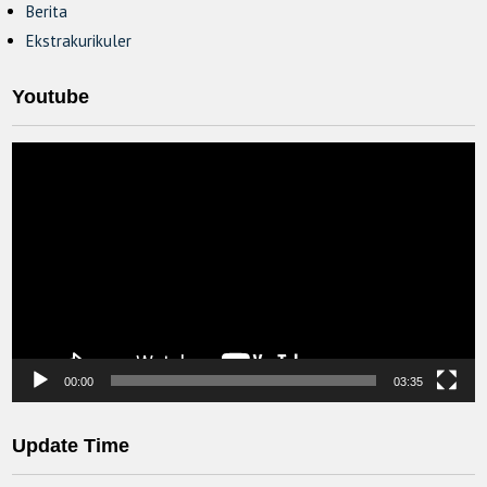
Berita
Ekstrakurikuler
Youtube
Video
Player
00:00
03:35
Update Time