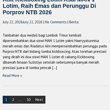
Lotim, Raih Emas dan Perunggu Di
Porprov NTB 2026
July 22, 2026
July 22, 2026
|
No Comments
|
Berita
Tambahan dua medali bagi Lombok Timur kembali
dipersembahkan dua siswi MAN 1 Lotim yakni Haeryyatunnisa
meraih emas dan Riadatul Aini mempersembahkan perunggu pada
Porprov NTB dari bidang lomba kickboxcing. Atas torehan prestasi
yang diraih ini dua siswi MAN 1 Lotim di cabang Kickboxing
dibawah binaan Sulistiyo setelah sebelumnya banyak meraih
prestasi juara di lomba pencak […]
Read More »
Posts
1
2
…
30
Next
pagination