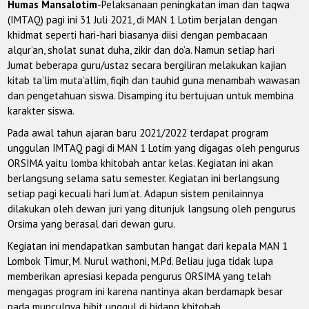
Humas Mansalotim
-Pelaksanaan peningkatan iman dan taqwa
(IMTAQ) pagi ini 31 Juli 2021, di MAN 1 Lotim berjalan dengan
khidmat seperti hari-hari biasanya diisi dengan pembacaan
alqur’an, sholat sunat duha, zikir dan do’a. Namun setiap hari
Jumat beberapa guru/ustaz secara bergiliran melakukan kajian
kitab ta’lim muta’allim, fiqih dan tauhid guna menambah wawasan
dan pengetahuan siswa. Disamping itu bertujuan untuk membina
karakter siswa.
Pada awal tahun ajaran baru 2021/2022 terdapat program
unggulan IMTAQ pagi di MAN 1 Lotim yang digagas oleh pengurus
ORSIMA yaitu lomba khitobah antar kelas. Kegiatan ini akan
berlangsung selama satu semester. Kegiatan ini berlangsung
setiap pagi kecuali hari Jum’at. Adapun sistem penilainnya
dilakukan oleh dewan juri yang ditunjuk langsung oleh pengurus
Orsima yang berasal dari dewan guru.
Kegiatan ini mendapatkan sambutan hangat dari kepala MAN 1
Lombok Timur, M. Nurul wathoni, M.Pd. Beliau juga tidak lupa
memberikan apresiasi kepada pengurus ORSIMA yang telah
mengagas program ini karena nantinya akan berdamapk besar
pada munculnya bibit unggul di bidang khitobah.