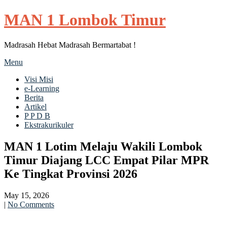
MAN 1 Lombok Timur
Madrasah Hebat Madrasah Bermartabat !
Menu
Visi Misi
e-Learning
Berita
Artikel
P P D B
Ekstrakurikuler
MAN 1 Lotim Melaju Wakili Lombok
Timur Diajang LCC Empat Pilar MPR
Ke Tingkat Provinsi 2026
May 15, 2026
|
No Comments