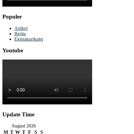
Populer
Artikel
Berita
Ekstrakurikuler
Youtube
Update Time
August 2026
M
T
W
T
F
S
S