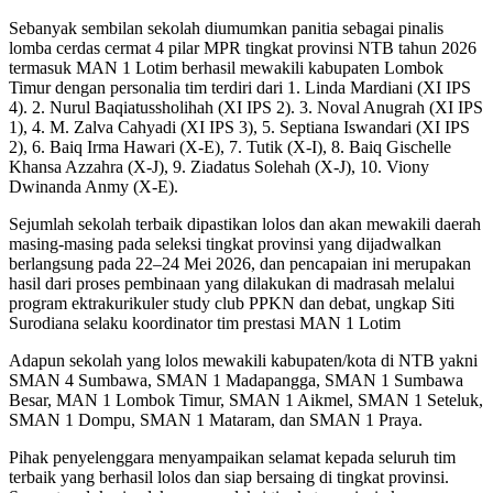
Sebanyak sembilan sekolah diumumkan panitia sebagai pinalis
lomba cerdas cermat 4 pilar MPR tingkat provinsi NTB tahun 2026
termasuk MAN 1 Lotim berhasil mewakili kabupaten Lombok
Timur dengan personalia tim terdiri dari 1. Linda Mardiani (XI IPS
4). 2. Nurul Baqiatussholihah (XI IPS 2). 3. Noval Anugrah (XI IPS
1), 4. M. Zalva Cahyadi (XI IPS 3), 5. Septiana Iswandari (XI IPS
2), 6. Baiq Irma Hawari (X-E), 7. Tutik (X-I), 8. Baiq Gischelle
Khansa Azzahra (X-J), 9. Ziadatus Solehah (X-J), 10. Viony
Dwinanda Anmy (X-E).
Sejumlah sekolah terbaik dipastikan lolos dan akan mewakili daerah
masing-masing pada seleksi tingkat provinsi yang dijadwalkan
berlangsung pada 22–24 Mei 2026, dan pencapaian ini merupakan
hasil dari proses pembinaan yang dilakukan di madrasah melalui
program ektrakurikuler study club PPKN dan debat, ungkap Siti
Surodiana selaku koordinator tim prestasi MAN 1 Lotim
Adapun sekolah yang lolos mewakili kabupaten/kota di NTB yakni
SMAN 4 Sumbawa, SMAN 1 Madapangga, SMAN 1 Sumbawa
Besar, MAN 1 Lombok Timur, SMAN 1 Aikmel, SMAN 1 Seteluk,
SMAN 1 Dompu, SMAN 1 Mataram, dan SMAN 1 Praya.
Pihak penyelenggara menyampaikan selamat kepada seluruh tim
terbaik yang berhasil lolos dan siap bersaing di tingkat provinsi.