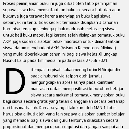
Proses peminjaman buku ini juga diikat oleh tatib peminjaman
supaya siswa bisa memsnfaatkan buku ini secara baik dan agar
bukunya juga terawat karena menyiapjan buku bagi siswa
sebanyak ini tentu tidak sedikit termasuk disiapkan 3 tahunan
baru bisa lengkap sehingga pihak madrasah melaramg siswa
untuk beli buku mapel lagi karena telah disiapkan termasuk buku
AKM juga sudah disiapkan pihak madrasah untuk dimanfaatkan
siswa dalam menghadapi AKM (Asismen Kompetensi Minimal)
yang mulai diberlakukan tahun ini bagi siswa kelas XI ungkap
D
Husnul Laila pada tim media ini pada selasa 27 Juli 2021.
itempat terpisah kakanmenag Lotim H Sirojuddin
saat dihubungi via telpon oleh jurnalis,
mengungkapkan apresiasinya pada komitmen
madrasah dalam mempasilitasi kebutuhan belajar
siswa secara maksimal termasuk menyiapkan buku
bagi siswa secara gratis yang telah dianggarkan secara bertahap
dari bos madrasah. Dan apa yang dilakukan oleh MAN 1 Lotim
harus bisa diiikuti oleh yang lain supaya disiapkan sumber belajar
yang memadai bagi siswa dan guru tentunya dilakukan secara
proporsional dan mengacu pada regulasi dan jangan sampai ada